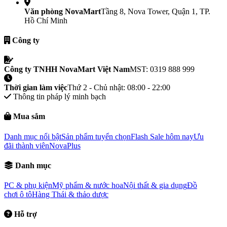
Văn phòng NovaMart
Tầng 8, Nova Tower, Quận 1, TP.
Hồ Chí Minh
Công ty
Công ty TNHH NovaMart Việt Nam
MST: 0319 888 999
Thời gian làm việc
Thứ 2 - Chủ nhật: 08:00 - 22:00
Thông tin pháp lý minh bạch
Mua sắm
Danh mục nổi bật
Sản phẩm tuyển chọn
Flash Sale hôm nay
Ưu
đãi thành viên
NovaPlus
Danh mục
PC & phụ kiện
Mỹ phẩm & nước hoa
Nội thất & gia dụng
Đồ
chơi ô tô
Hàng Thái & thảo dược
Hỗ trợ