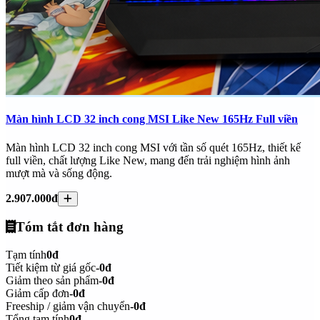
Màn hình LCD 32 inch cong MSI Like New 165Hz Full viền
Màn hình LCD 32 inch cong MSI với tần số quét 165Hz, thiết kế
full viền, chất lượng Like New, mang đến trải nghiệm hình ảnh
mượt mà và sống động.
2.907.000đ
Tóm tắt đơn hàng
Tạm tính
0đ
Tiết kiệm từ giá gốc
-0đ
Giảm theo sản phẩm
-0đ
Giảm cấp đơn
-0đ
Freeship / giảm vận chuyển
-0đ
Tổng tạm tính
0đ